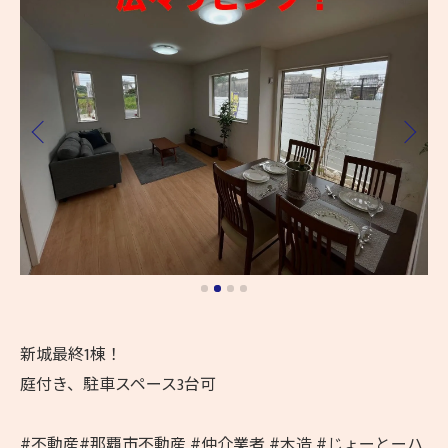
新城最終1棟！
庭付き、駐車スペース3台可
#不動産#那覇市不動産 #仲介業者 #木造 #じょーとーハ