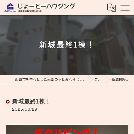
新城最終1棟！
那覇市を中心とした南部の不動産ならじょーとーハウジング
ブログ
新城最終1棟！
新城最終1棟！
2025/03/29