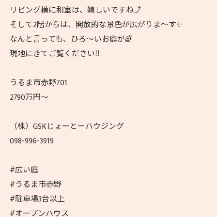
リビング横に和室は、嬉しいですね⤴️
そして2階からは、開放的な景色が広がりま〜す✨
なんと言っても、ひろ〜いお庭が🌈
現地にきてご覧ください‼️
うるま市赤野701
2790万円〜
（株）GSKじょーとーハウジング
098-996-3919
#広い庭
#うるま市赤野
#駐車場3台以上
#オープンハウス