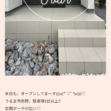
本日も、オープンしてまーす(((o(*ﾟ▽ﾟ*)o)))♡
うるま市赤野、駐車場3台以上‼️
玄関ポーチが広い♡